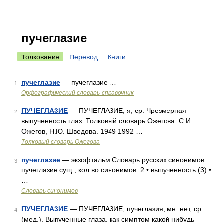
пучеглазие
Толкование
Перевод
Книги
пучеглазие
— пучеглазие …
1
Орфографический словарь-справочник
ПУЧЕГЛАЗИЕ
— ПУЧЕГЛАЗИЕ, я, ср. Чрезмерная
2
выпученность глаз. Толковый словарь Ожегова. С.И.
Ожегов, Н.Ю. Шведова. 1949 1992 …
Толковый словарь Ожегова
пучеглазие
— экзофтальм Словарь русских синонимов.
3
пучеглазие сущ., кол во синонимов: 2 • выпученность (3) •
…
Словарь синонимов
ПУЧЕГЛАЗИЕ
— ПУЧЕГЛАЗИЕ, пучеглазия, мн. нет, ср.
4
(мед.). Выпученные глаза, как симптом какой нибудь