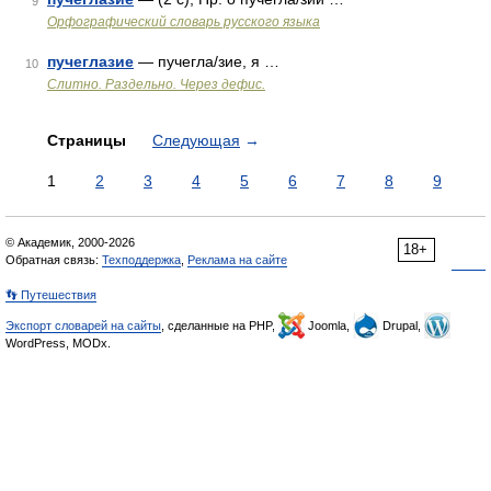
9
Орфографический словарь русского языка
пучеглазие
— пучегла/зие, я …
10
Слитно. Раздельно. Через дефис.
Страницы
Следующая
→
1
2
3
4
5
6
7
8
9
© Академик, 2000-2026
18+
Обратная связь:
Техподдержка
,
Реклама на сайте
👣 Путешествия
Экспорт словарей на сайты
, сделанные на PHP,
Joomla,
Drupal,
WordPress, MODx.