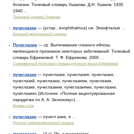
болезни. Толковый словарь Ушакова. Д.Н. Ушаков. 1935
1940 …
Толковый словарь Ушакова
пучеглазие
— (устар.; exophthalmus) см. Экзофтальм …
5
Большой медицинский словарь
Пучеглазие
— ср. Выпячивание глазного яблока,
6
являющееся признаком некоторых заболеваний. Толковый
словарь Ефремовой. Т. Ф. Ефремова. 2000 …
Современный толковый словарь русского языка Ефремовой
пучеглазие
— пучеглазие, пучеглазия, пучеглазия,
7
пучеглазий, пучеглазию, пучеглазиям, пучеглазие,
пучеглазия, пучеглазием, пучеглазиями, пучеглазии,
пучеглазиях (Источник: «Полная акцентуированная
парадигма по А. А. Зализняку») …
Формы слов
пучеглазие
— пучегл азие, я …
8
Русский орфографический словарь
пучеглазие
— (2 с), Пр. о пучегла/зии …